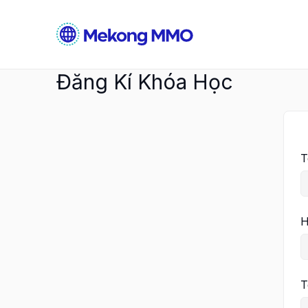
Nhảy
tới
nội
dung
Đăng Kí Khóa Học
T
T