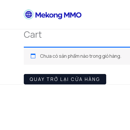
Nhảy
tới
nội
dung
Cart
Chưa có sản phẩm nào trong giỏ hàng.
QUAY TRỞ LẠI CỬA HÀNG