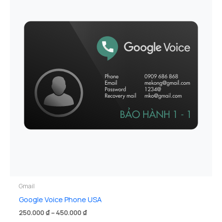
Gmail
Google Voice Phone USA
Khoảng
250.000
₫
–
450.000
₫
giá: