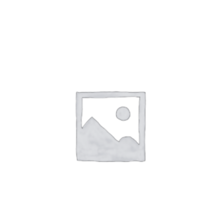
từ
250.000 ₫
đến
450.000 ₫