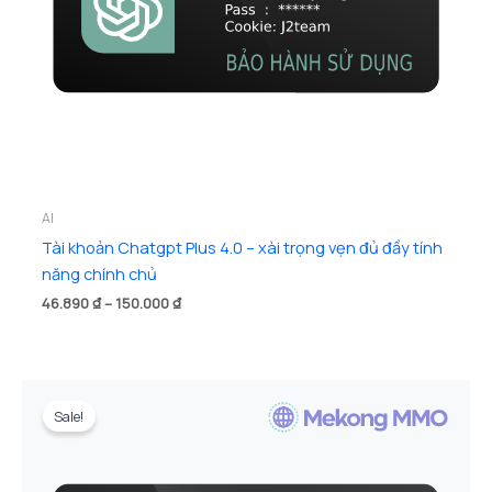
AI
Tài khoản Chatgpt Plus 4.0 – xài trọng vẹn đủ đầy tính
năng chính chủ
Khoảng
46.890
₫
–
150.000
₫
giá:
từ
46.890 ₫
đến
150.000 ₫
Sale!