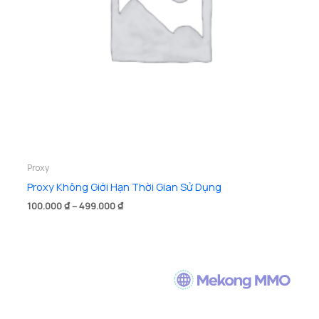
Proxy
Proxy Không Giới Hạn Thời Gian Sử Dụng
Khoảng
100.000
₫
–
499.000
₫
giá:
từ
100.000 ₫
đến
499.000 ₫