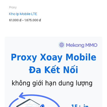
Proxy
Kho Ip Mobile LTE
Khoảng
61.000
₫
–
1.675.000
₫
giá:
từ
61.000 ₫
đến
1.675.000 ₫