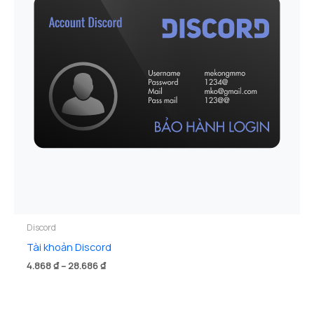
Discord
Tài khoản Discord
Khoảng
4.868
₫
–
28.686
₫
giá:
từ
4.868 ₫
đến