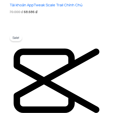
Tài khoản AppTweak Scale Trail Chính Chủ
Giá
Giá
70.000
₫
68.686
₫
gốc
hiện
là:
tại
70.000 ₫.
là:
68.686 ₫.
Sale!