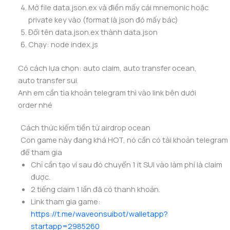
Mở file data.json.ex và điền mấy cái mnemonic hoặc
private key vào (format là json đó mấy bác)
Đổi tên data.json.ex thành data.json
Chạy: node index.js
Có cách lựa chọn: auto claim, auto transfer ocean,
auto transfer sui.
Anh em cần tìa khoản telegram thì vào link bên dưới
order nhé
Cách thức kiếm tiền từ airdrop ocean
Con game này đang khá HOT, nó cần có tài khoản telegram
để tham gia
Chỉ cần tạo ví sau đó chuyển 1 ít SUI vào làm phí là claim
được.
2 tiếng claim 1 lần đã có thanh khoản.
Link tham gia game:
https://t.me/waveonsuibot/walletapp?
startapp=2985260