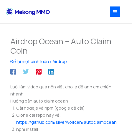
Nhảy
tới
nội
dung
Airdrop Ocean – Auto Claim
Coin
Để lại một bình luận
/
Airdrop
Lười làm video quá nên viết cho lẹ để anh em chiến
nhanh
Hướng dẫn auto claim ocean
Cài nodejs và npm (google để cài)
Clone cái repo này về:
https://github.com/silverwolfceh/autoclaimocean
npm install