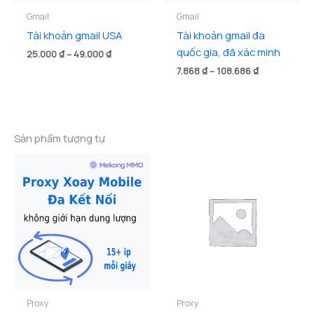
Gmail
Gmail
Tài khoản gmail USA
Tài khoản gmail đa
quốc gia, đã xác minh
Khoảng
25.000
₫
–
49.000
₫
giá:
Khoảng
7.868
₫
–
108.686
₫
từ
giá:
25.000 ₫
từ
đến
7.868 ₫
49.000 ₫
đến
108.686 ₫
Sản phẩm tương tự
Proxy
Proxy