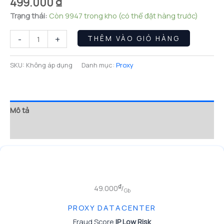
499.000
₫
Trạng thái:
Còn 9947 trong kho (có thể đặt hàng trước)
Proxy
-
+
THÊM VÀO GIỎ HÀNG
Không
Giới
SKU:
Không áp dụng
Danh mục:
Proxy
Hạn
Thời
Gian
Sử
Mô tả
Dụng
Đánh giá (1)
số
lượng
₫
49.000
/
Gb
PROXY DATACENTER
Fraud Score
IP Low Risk