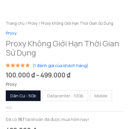
Trang chủ
/
Proxy
/ Proxy Không Giới Hạn Thời Gian Sử Dụng
Proxy
Proxy Không Giới Hạn Thời Gian
Sử Dụng
(
1
đánh giá của khách hàng)
5.00
1
trên
Khoảng
100.000
₫
–
499.000
₫
5 dựa trên
đánh giá
giá:
Proxy
từ
100.000 ₫
Dân Cư - 5Gb
Datacenter - 10Gb
Mobile
đến
499.000 ₫
XÓA
Đã có
167
tài khoản đã được mua hôm nay!