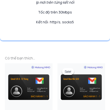
Ip mới trên từng kết nối
Tốc độ trên 30Mbps
Kết nối: http/s, socks5
Có thể bạn thích…
Sale!
Sale!