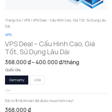
Trang chủ
/
VPS
/ VPS Deal – Cấu Hình Cao, Giá Tốt, Sử Dụng Lâu
Dài
VPS
VPS Deal – Cấu Hình Cao, Giá
Tốt, Sử Dụng Lâu Dài
Khoảng
368.000
₫
–
400.000
₫
/tháng
giá:
Quốc Gia
từ
368.000 ₫
Gernamy
USA
đến
400.000 ₫
XÓA
Đã có
5
tài khoản đã được mua hôm nay!
368.000
₫