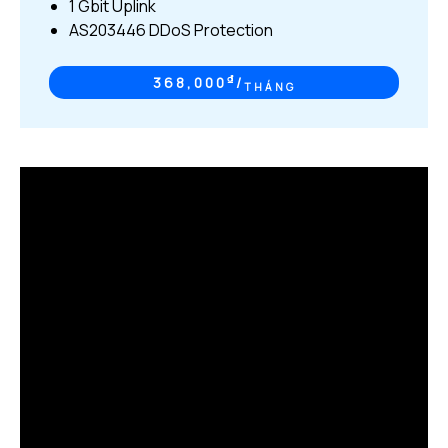
1 Gbit Uplink
AS203446 DDoS Protection
₫
368,000
/
THÁNG