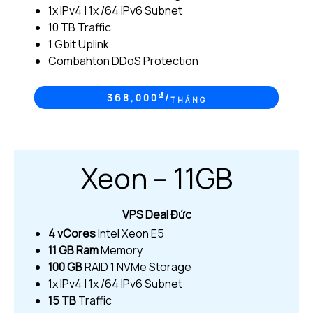
1x IPv4 | 1x /64 IPv6 Subnet
10 TB Traffic
1 Gbit Uplink
Combahton DDoS Protection
₫
368,000
/
THÁNG
Xeon – 11GB
VPS Deal Đức
4 vCores
Intel Xeon E5
11 GB
Ram
Memory
100 GB
RAID 1 NVMe Storage
1x IPv4 | 1x /64 IPv6 Subnet
15 TB
Traffic