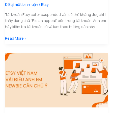
Để lại một bình luận
/
Etsy
Tài khoản Etsy seller suspended vẫn có thể kháng được khi
thấy dòng chữ “File an appeal” bên trong tài khoản. Anh em
hãy kiểm tra tài khoản cũ và làm theo hướng dẫn này
Kháng
Read More »
Etsy
Suspended Trên
Tài
Khoản
Seller
Cũ
“File
an
appeal”