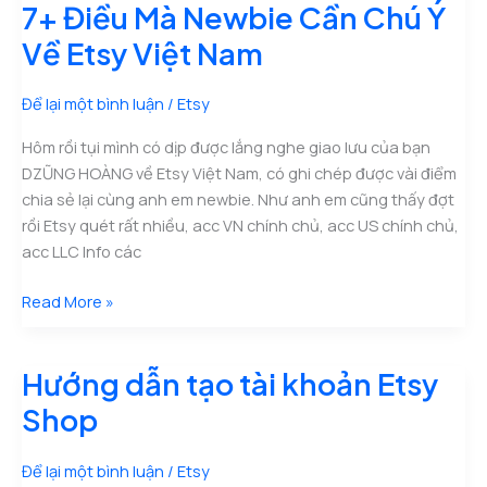
7+ Điều Mà Newbie Cần Chú Ý
Về Etsy Việt Nam
Để lại một bình luận
/
Etsy
Hôm rồi tụi mình có dịp được lắng nghe giao lưu của bạn
DZŨNG HOÀNG về Etsy Việt Nam, có ghi chép được vài điểm
chia sẻ lại cùng anh em newbie. Như anh em cũng thấy đợt
rồi Etsy quét rất nhiều, acc VN chính chủ, acc US chính chủ,
acc LLC Info các
7+
Read More »
Điều
Mà
Hướng dẫn tạo tài khoản Etsy
Newbie
Cần
Shop
Chú
Ý
Để lại một bình luận
/
Etsy
Về