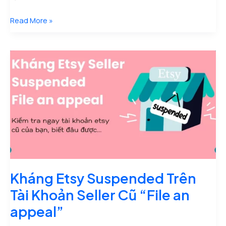
Cập
Read More »
Nhật
Tình
Hình
Kháng
Cáo
Tài
Khoản
Etsy
Kháng Etsy Suspended Trên
Tài Khoản Seller Cũ “File an
appeal”