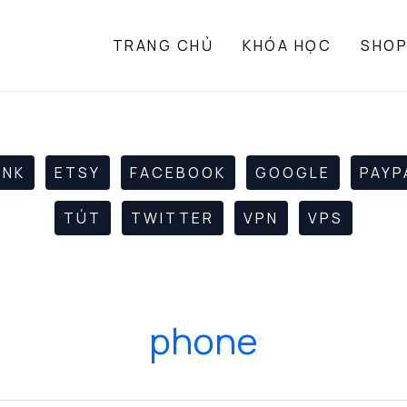
TRANG CHỦ
KHÓA HỌC
SHO
ANK
ETSY
FACEBOOK
GOOGLE
PAYP
TÚT
TWITTER
VPN
VPS
phone