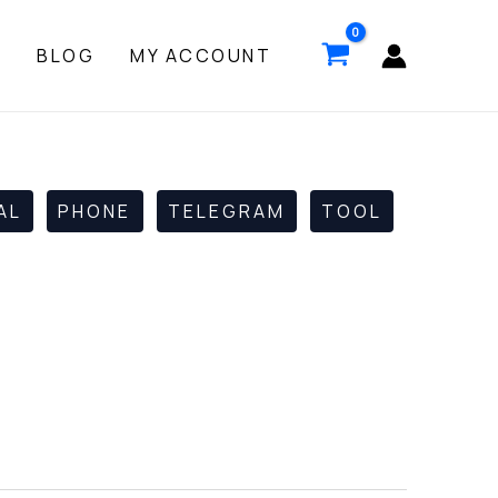
P
BLOG
MY ACCOUNT
AL
PHONE
TELEGRAM
TOOL